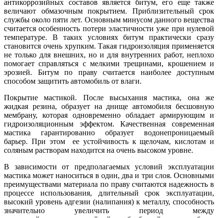
антикоррозийных составов является битум, его еще также
величают обмазочным покрытием. Приблизительный срок
службы около пяти лет. Основным минусом данного вещества
считается особенность потери эластичности уже при нулевой
температуре. В таких условиях битум практически сразу
становится очень хрупким. Такая гидроизоляция применяется
не только для внешних, но и для внутренних работ, неплохо
помогает справляться с мелкими трещинами, крошением и
эрозией. Битум по праву считается наиболее доступным
способом защитить автомобиль от влаги.
Покрытие мастикой. После высыхания мастика, она же
жидкая резина, образует на днище автомобиля бесшовную
мембрану, которая одновременно обладает армирующим и
гидроизоляционным эффектом. Качественная современная
мастика гарантированно образует водонепроницаемый
барьер. При этом ее устойчивость к щелочам, кислотам и
соляным растворам находится на очень высоком уровне.
В зависимости от предполагаемых условий эксплуатации
мастика может наноситься в один, два и три слоя. Основными
преимуществами материала по праву считаются надежность в
процессе использования, длительный срок эксплуатации,
высокий уровень адгезии (налипания) к металлу, способность
значительно увеличить период между