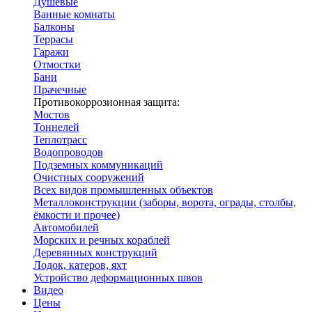
Душевые
Ванные комнаты
Балконы
Террасы
Гаражи
Отмостки
Бани
Прачечные
Противокоррозионная защита:
Мостов
Тоннелей
Теплотрасс
Водопроводов
Подземных коммуникаций
Очистных сооружений
Всех видов промышленных объектов
Металлоконструкции (заборы, ворота, ограды, столбы,
ёмкости и прочее)
Автомобилей
Морских и речных кораблей
Деревянных конструкций
Лодок, катеров, яхт
Устройство деформационных швов
Видео
Цены