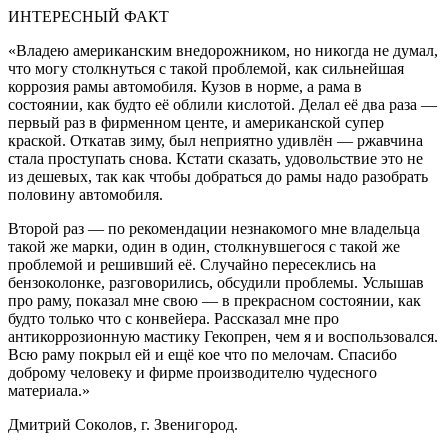
ИНТЕРЕСНЫЙ ФАКТ
«Владею американским внедорожником, но никогда не думал,
что могу столкнуться с такой проблемой, как сильнейшая
коррозия рамы автомобиля. Кузов в норме, а рама в
состоянии, как будто её облили кислотой. Делал её два раза —
первый раз в фирменном центе, и американской супер
краской. Откатав зиму, был неприятно удивлён — ржавчина
стала проступать снова. Кстати сказать, удовольствие это не
из дешевых, так как чтобы добраться до рамы надо разобрать
половину автомобиля.
Второй раз — по рекомендации незнакомого мне владельца
такой же марки, один в один, столкнувшегося с такой же
проблемой и решивший её. Случайно пересеклись на
бензоколонке, разговорились, обсудили проблемы. Услышав
про раму, показал мне свою — в прекрасном состоянии, как
будто только что с конвейера. Рассказал мне про
антикоррозионную мастику Гекопрен, чем я и воспользовался.
Всю раму покрыл ей и ещё кое что по мелочам. Спасибо
доброму человеку и фирме производителю чудесного
материала.»
Дмитрий Соколов, г. Звенигород.