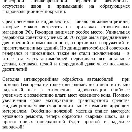
повторной антикоррозийной обработкой автомобиля,
отсутствие швов и примыканий на образующемся
гидроизоляционном покрытии.
Среди нескольких видов мастик — аналогов жидкой резины,
которые можно встретить на прилавках строительных
магазинов РФ, Гекопрен занимает особое место. Уникальная
разработка советских ученых 60-70 годов была предназначена
для военной промышленности, спортивных сооружений и
правительственных зданий. Но днища автомобилей советских
генералов и чиновников также не стали исключением – в
итоге эта часть автомобилей переживала все остальные
детали, оставаясь целой и невредимой даже через несколько
десятилетий.
Сегодня антикоррозийная обработка автомобилей при
помощи Гекопрена не только выгодный, но и действительно
надежный шаг в отношении гидроизоляции наиболее
уязвимых к воздействию влаги мест железного коня. Помимо
увеличения срока эксплуатации транспортного средства
жидкая резина является дополнительным шумоизолирующим
материалом. Особенно полезной мастика станет мастерам
кузовного ремонта, теперь обработка сварных швов, да и
просто новых поверхностей будет простой и надежнее
заводской!