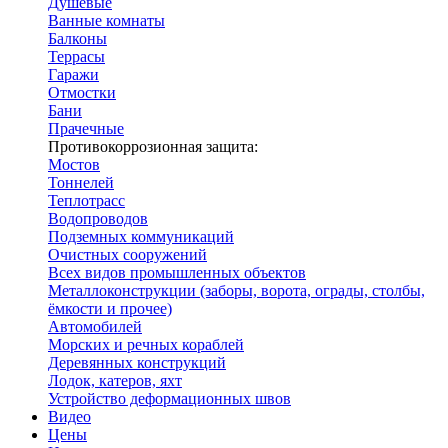
Душевые
Ванные комнаты
Балконы
Террасы
Гаражи
Отмостки
Бани
Прачечные
Противокоррозионная защита:
Мостов
Тоннелей
Теплотрасс
Водопроводов
Подземных коммуникаций
Очистных сооружений
Всех видов промышленных объектов
Металлоконструкции (заборы, ворота, ограды, столбы,
ёмкости и прочее)
Автомобилей
Морских и речных кораблей
Деревянных конструкций
Лодок, катеров, яхт
Устройство деформационных швов
Видео
Цены